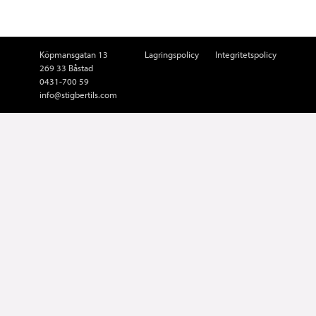
Köpmansgatan 13
Lagringspolicy
Integritetspolicy
269 33 Båstad
0431-700 59
info@stigbertils.com