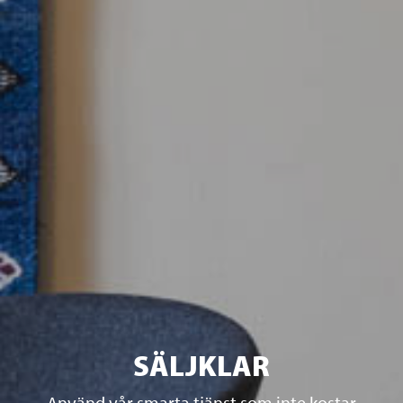
SÄLJKLAR
Använd vår smarta tjänst som inte kostar