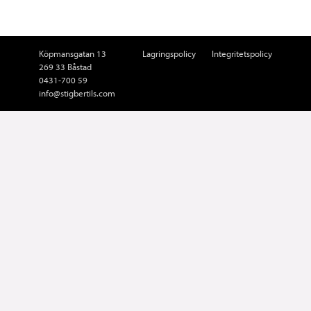
Köpmansgatan 13
Lagringspolicy
Integritetspolicy
269 33 Båstad
0431-700 59
info@stigbertils.com