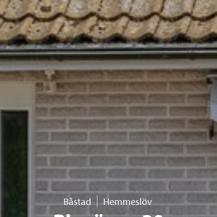
Båstad
Hemmeslöv