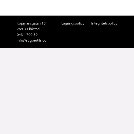
Köpmansgatan 13
Lagringspolicy
Integritetspolicy
269 33 Båstad
0431-700 59
info@stigbertils.com