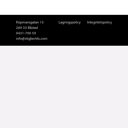
Köpmansgatan 13
Lagringspolicy
Integritetspolicy
269 33 Båstad
0431-700 59
info@stigbertils.com